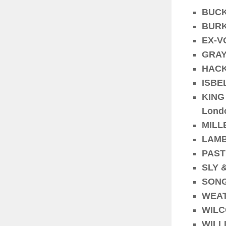
BUCK
BURKE
EX-VO
GRAY,
HACKE
ISBEL
KING 
Londo
MILLE
LAMBR
PASTE
SLY &
SONGH
WEAT
WILCO
WILLI