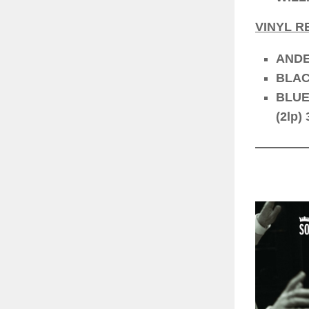
VINYL R
ANDER
BLACK
BLUE 
(2lp) 