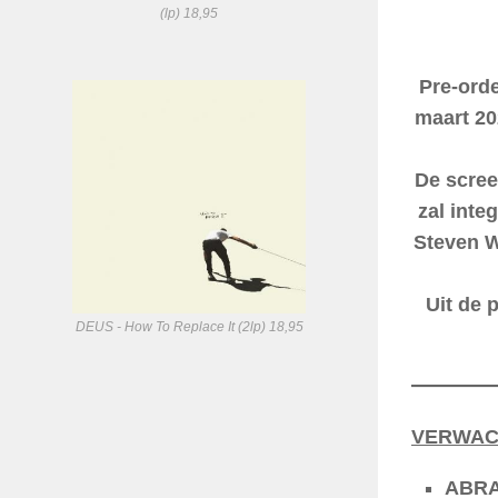
(lp) 18,95
Pre-ord
maart 20
De scree
zal inte
Steven W
Uit de 
DEUS - How To Replace It (2lp) 18,95
VERWACH
ABRAM