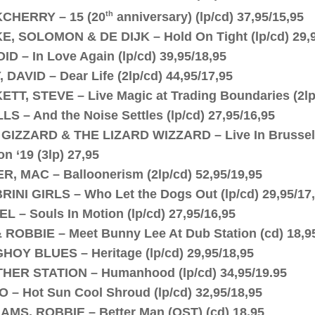
th
CHERRY – 15 (20
anniversary) (lp/cd) 37,95/15,95
, SOLOMON & DE DIJK – Hold On Tight (lp/cd) 29,
ID – In Love Again (lp/cd) 39,95/18,95
 DAVID – Dear Life (2lp/cd) 44,95/17,95
TT, STEVE – Live Magic at Trading Boundaries (2lp/
LS – And the Noise Settles (lp/cd) 27,95/16,95
GIZZARD & THE LIZARD WIZZARD – Live In Brussel ’
n ‘19 (3lp) 27,95
R, MAC – Balloonerism (2lp/cd) 52,95/19,95
INI GIRLS – Who Let the Dogs Out (lp/cd) 29,95/17
L – Souls In Motion (lp/cd) 27,95/16,95
 ROBBIE – Meet Bunny Lee At Dub Station (cd) 18,9
OY BLUES – Heritage (lp/cd) 29,95/18,95
HER STATION – Humanhood (lp/cd) 34,95/19.95
 – Hot Sun Cool Shroud (lp/cd) 32,95/18,95
AMS, ROBBIE – Better Man (OST) (cd) 18,95