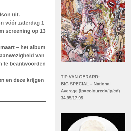
son uit.
n vóór zaterdag 1
um screening op 13
 maart – het album
n aanwezigheid van
en te beantwoorden
TIP VAN GERARD:
en en deze krijgen
BIG SPECIAL – National
Average (lp=coloured=/lp/cd)
34,95/17,95