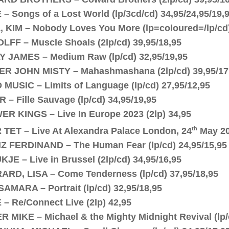
– Songs of a Lost World (lp/3cd/cd) 34,95/24,95/19,
 KIM – Nobody Loves You More (lp=coloured=/lp/cd)
FF – Muscle Shoals (2lp/cd) 39,95/18,95
 JAMES – Medium Raw (lp/cd) 32,95/19,95
ER JOHN MISTY – Mahashmashana (2lp/cd) 39,95/17
 MUSIC – Limits of Language (lp/cd) 27,95/12,95
 – Fille Sauvage (lp/cd) 34,95/19,95
R KINGS – Live In Europe 2023 (2lp) 34,95
th
TET – Live At Alexandra Palace London, 24
May 20
 FERDINAND – The Human Fear (lp/cd) 24,95/15,95
JE – Live in Brussel (2lp/cd) 34,95/16,95
RD, LISA – Come Tenderness (lp/cd) 37,95/18,95
SAMARA – Portrait (lp/cd) 32,95/18,95
– Re/Connect Live (2lp) 42,95
R MIKE – Michael & the Mighty Midnight Revival (lp/