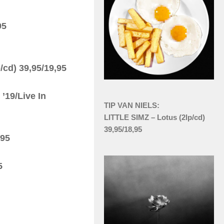
95
cd) 39,95/19,95
19/Live In
TIP VAN NIELS:
LITTLE SIMZ – Lotus (2lp/cd)
39,95/18,95
,95
5