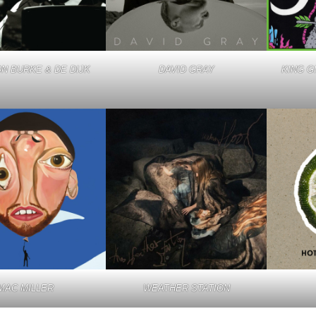
N BURKE & DE DIJK
DAVID GRAY
KING G
MAC MILLER
WEATHER STATION