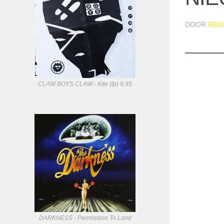
DOOR
REG
CLAW BOYS CLAW - Kite (lp) 9,95
DARKNESS - Permission To Land