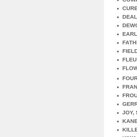
CURE 
DEAL,
DEWOL
EARLY
FATH
FIELD
FLEUR
FLOWE
FOUR 
FRANZ
FROUK
GERRA
JOY, 
KANE 
KILLE