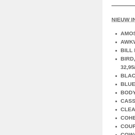
NIEUW I
AMOS,
AWKWA
BILL 
BIRD
32,95
BLACK
BLUE 
BODY 
CASSI
CLEAN
COHEN
COURT
COWA