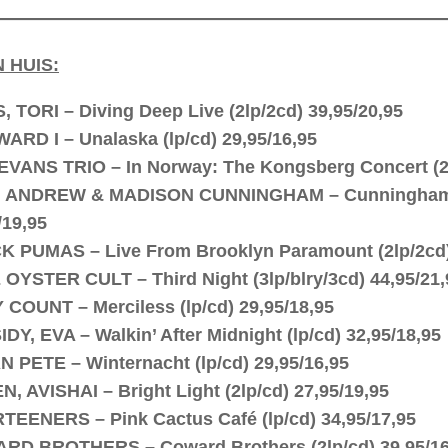
N HUIS:
 TORI – Diving Deep Live (2lp/2cd) 39,95/20,95
RD I – Unalaska (lp/cd) 29,95/16,95
EVANS TRIO – In Norway: The Kongsberg Concert (2l
, ANDREW & MADISON CUNNINGHAM – Cunningham/B
/19,95
 PUMAS – Live From Brooklyn Paramount (2lp/2cd)
OYSTER CULT – Third Night (3lp/blry/3cd) 44,95/21,
COUNT – Merciless (lp/cd) 29,95/18,95
DY, EVA – Walkin’ After Midnight (lp/cd) 32,95/18,95
 PETE – Winternacht (lp/cd) 29,95/16,95
, AVISHAI – Bright Light (2lp/cd) 27,95/19,95
EENERS – Pink Cactus Café (lp/cd) 34,95/17,95
RD BROTHERS – Coward Brothers (2lp/cd) 39,95/16