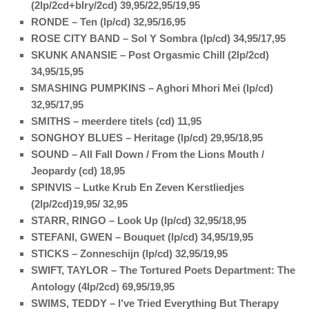
(2lp/2cd+blry/2cd) 39,95/22,95/19,95
RONDE – Ten (lp/cd) 32,95/16,95
ROSE CITY BAND – Sol Y Sombra (lp/cd) 34,95/17,95
SKUNK ANANSIE – Post Orgasmic Chill (2lp/2cd)
34,95/15,95
SMASHING PUMPKINS – Aghori Mhori Mei (lp/cd)
32,95/17,95
SMITHS – meerdere titels (cd) 11,95
SONGHOY BLUES – Heritage (lp/cd) 29,95/18,95
SOUND – All Fall Down / From the Lions Mouth /
Jeopardy (cd) 18,95
SPINVIS – Lutke Krub En Zeven Kerstliedjes
(2lp/2cd)19,95/ 32,95
STARR, RINGO – Look Up (lp/cd) 32,95/18,95
STEFANI, GWEN – Bouquet (lp/cd) 34,95/19,95
STICKS – Zonneschijn (lp/cd) 32,95/19,95
SWIFT, TAYLOR – The Tortured Poets Department: The
Antology (4lp/2cd) 69,95/19,95
SWIMS, TEDDY – I’ve Tried Everything But Therapy