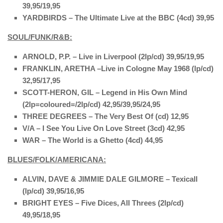
39,95/19,95
YARDBIRDS – The Ultimate Live at the BBC (4cd) 39,95
SOUL/FUNK/R&B:
ARNOLD, P.P. – Live in Liverpool (2lp/cd) 39,95/19,95
FRANKLIN, ARETHA –Live in Cologne May 1968 (lp/cd)
32,95/17,95
SCOTT-HERON, GIL – Legend in His Own Mind
(2lp=coloured=/2lp/cd) 42,95/39,95/24,95
THREE DEGREES – The Very Best Of (cd) 12,95
V/A – I See You Live On Love Street (3cd) 42,95
WAR – The World is a Ghetto (4cd) 44,95
BLUES/FOLK/AMERICANA:
ALVIN, DAVE & JIMMIE DALE GILMORE – Texicall
(lp/cd) 39,95/16,95
BRIGHT EYES – Five Dices, All Threes (2lp/cd)
49,95/18,95