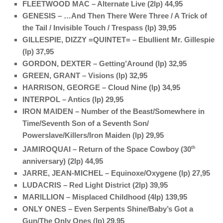
FLEETWOOD MAC – Alternate Live (2lp) 44,95
GENESIS – …And Then There Were Three / A Trick of
the Tail / Invisible Touch / Trespass (lp) 39,95
GILLESPIE, DIZZY =QUINTET= – Ebullient Mr. Gillespie
(lp) 37,95
GORDON, DEXTER – Getting’Around (lp) 32,95
GREEN, GRANT – Visions (lp) 32,95
HARRISON, GEORGE – Cloud Nine (lp) 34,95
INTERPOL – Antics (lp) 29,95
IRON MAIDEN – Number of the Beast/Somewhere in
Time/Seventh Son of a Seventh Son/
Powerslave/Killers/Iron Maiden (lp) 29,95
JAMIROQUAI – Return of the Space Cowboy (30
th
anniversary) (2lp) 44,95
JARRE, JEAN-MICHEL – Equinoxe/Oxygene (lp) 27,95
LUDACRIS – Red Light District (2lp) 39,95
MARILLION – Misplaced Childhood (4lp) 139,95
ONLY ONES – Even Serpents Shine/Baby’s Got a
Gun/The Only Ones (lp) 29,95