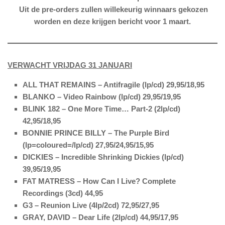
Uit de pre-orders zullen willekeurig winnaars gekozen
worden en deze krijgen bericht voor 1 maart.
VERWACHT VRIJDAG 31 JANUARI
ALL THAT REMAINS – Antifragile (lp/cd) 29,95/18,95
BLANKO – Video Rainbow (lp/cd) 29,95/19,95
BLINK 182 – One More Time… Part-2 (2lp/cd)
42,95/18,95
BONNIE PRINCE BILLY – The Purple Bird
(lp=coloured=/lp/cd) 27,95/24,95/15,95
DICKIES – Incredible Shrinking Dickies (lp/cd)
39,95/19,95
FAT MATRESS – How Can I Live? Complete
Recordings (3cd) 44,95
G3 – Reunion Live (4lp/2cd) 72,95/27,95
GRAY, DAVID – Dear Life (2lp/cd) 44,95/17,95