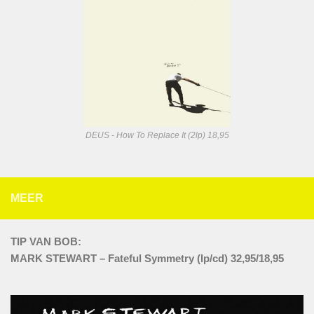
DEUS - How To Replace It (2lp) 18,95
MEER
TIP VAN BOB:
MARK STEWART – Fateful Symmetry (lp/cd) 32,95/18,95