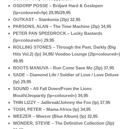
OSDORP POSSE – Briljant Hard & Geslepen
(lp=coloured=/lp) 29,95/29,95
OUTKAST – Stankonia (2lp) 32,95
PARSONS, ALAN – The Time Machine (2lp) 34,95
PETER PAN SPEEDROCK – Lucky Bastards
(lp=coloured=) 29,95
ROLLING STONES – Through the Past, Darkly (Big
Hits Vol.2) (lp) 34,95/ Voodoo Lounge (2lp=coloured=)
49,95
ROOTS MANUVA – Run Come Save Me (2lp)
37,95
SADE – Diamond Life / Soldier of Love / Love Deluxe
(lp) 29,95
SOUND – All Fall Down/From the Lions
Mouth/Jeopardy (lp=coloured=) 34,95
THIN LIZZY – Jailbreak/Johnny the Fox (lp) 37,95
TOSH, PETER – Mama Africa (lp) 34,95
WEEZER – Weezer (Blue Album) (lp) 32,95
WONDER, STEVIE – The Definitive Collection (2lp)