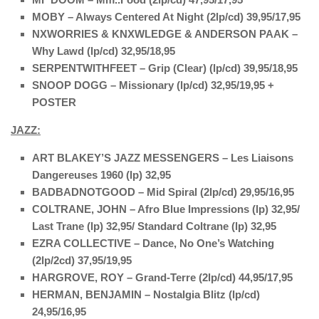
MOBY – Always Centered At Night (2lp/cd) 39,95/17,95
NXWORRIES & KNXWLEDGE & ANDERSON PAAK –
Why Lawd (lp/cd) 32,95/18,95
SERPENTWITHFEET – Grip (Clear) (lp/cd) 39,95/18,95
SNOOP DOGG – Missionary (lp/cd) 32,95/19,95 +
POSTER
JAZZ:
ART BLAKEY’S JAZZ MESSENGERS – Les Liaisons
Dangereuses 1960 (lp) 32,95
BADBADNOTGOOD – Mid Spiral (2lp/cd) 29,95/16,95
COLTRANE, JOHN – Afro Blue Impressions (lp) 32,95/
Last Trane (lp) 32,95/ Standard Coltrane (lp) 32,95
EZRA COLLECTIVE – Dance, No One’s Watching
(2lp/2cd) 37,95/19,95
HARGROVE, ROY – Grand-Terre (2lp/cd) 44,95/17,95
HERMAN, BENJAMIN – Nostalgia Blitz (lp/cd)
24,95/16,95