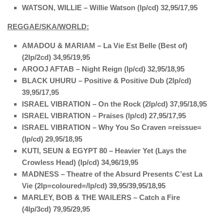
WATSON, WILLIE – Willie Watson (lp/cd) 32,95/17,95
REGGAE/SKA/WORLD:
AMADOU & MARIAM – La Vie Est Belle (Best of)
(2lp/2cd) 34,95/19,95
AROOJ AFTAB – Night Reign (lp/cd) 32,95/18,95
BLACK UHURU – Positive & Positive Dub (2lp/cd)
39,95/17,95
ISRAEL VIBRATION – On the Rock (2lp/cd) 37,95/18,95
ISRAEL VIBRATION – Praises (lp/cd) 27,95/17,95
ISRAEL VIBRATION – Why You So Craven =reissue=
(lp/cd) 29,95/18,95
KUTI, SEUN & EGYPT 80 – Heavier Yet (Lays the
Crowless Head) (lp/cd) 34,96/19,95
MADNESS – Theatre of the Absurd Presents C’est La
Vie (2lp=coloured=/lp/cd) 39,95/39,95/18,95
MARLEY, BOB & THE WAILERS – Catch a Fire
(4lp/3cd) 79,95/29,95