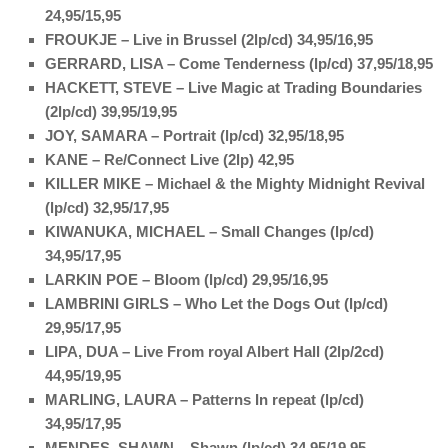
24,95/15,95
FROUKJE – Live in Brussel (2lp/cd) 34,95/16,95
GERRARD, LISA – Come Tenderness (lp/cd) 37,95/18,95
HACKETT, STEVE – Live Magic at Trading Boundaries
(2lp/cd) 39,95/19,95
JOY, SAMARA – Portrait (lp/cd) 32,95/18,95
KANE – Re/Connect Live (2lp) 42,95
KILLER MIKE – Michael & the Mighty Midnight Revival
(lp/cd) 32,95/17,95
KIWANUKA, MICHAEL – Small Changes (lp/cd)
34,95/17,95
LARKIN POE – Bloom (lp/cd) 29,95/16,95
LAMBRINI GIRLS – Who Let the Dogs Out (lp/cd)
29,95/17,95
LIPA, DUA – Live From royal Albert Hall (2lp/2cd)
44,95/19,95
MARLING, LAURA – Patterns In repeat (lp/cd)
34,95/17,95
MENDES, SHAWN – Shawn (lp/cd) 34,95/19,95