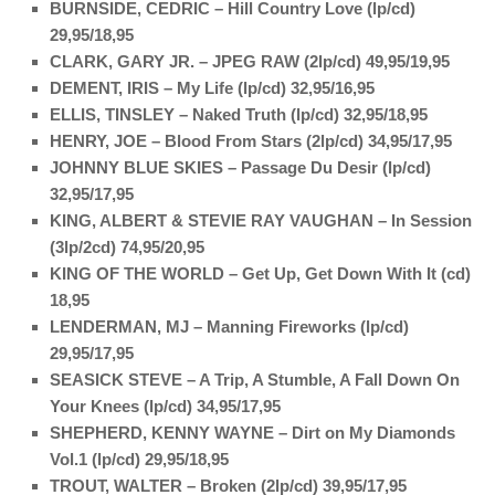
BURNSIDE, CEDRIC – Hill Country Love (lp/cd)
29,95/18,95
CLARK, GARY JR. – JPEG RAW (2lp/cd) 49,95/19,95
DEMENT, IRIS – My Life (lp/cd) 32,95/16,95
ELLIS, TINSLEY – Naked Truth (lp/cd) 32,95/18,95
HENRY, JOE – Blood From Stars (2lp/cd) 34,95/17,95
JOHNNY BLUE SKIES – Passage Du Desir (lp/cd)
32,95/17,95
KING, ALBERT & STEVIE RAY VAUGHAN – In Session
(3lp/2cd) 74,95/20,95
KING OF THE WORLD – Get Up, Get Down With It (cd)
18,95
LENDERMAN, MJ – Manning Fireworks (lp/cd)
29,95/17,95
SEASICK STEVE – A Trip, A Stumble, A Fall Down On
Your Knees (lp/cd) 34,95/17,95
SHEPHERD, KENNY WAYNE – Dirt on My Diamonds
Vol.1 (lp/cd) 29,95/18,95
TROUT, WALTER – Broken (2lp/cd) 39,95/17,95