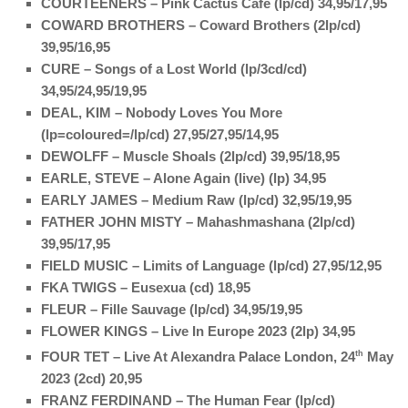
COURTEENERS – Pink Cactus Café (lp/cd) 34,95/17,95
COWARD BROTHERS – Coward Brothers (2lp/cd)
39,95/16,95
CURE – Songs of a Lost World (lp/3cd/cd)
34,95/24,95/19,95
DEAL, KIM – Nobody Loves You More
(lp=coloured=/lp/cd) 27,95/27,95/14,95
DEWOLFF – Muscle Shoals (2lp/cd) 39,95/18,95
EARLE, STEVE – Alone Again (live) (lp) 34,95
EARLY JAMES – Medium Raw (lp/cd) 32,95/19,95
FATHER JOHN MISTY – Mahashmashana (2lp/cd)
39,95/17,95
FIELD MUSIC – Limits of Language (lp/cd) 27,95/12,95
FKA TWIGS – Eusexua (cd) 18,95
FLEUR – Fille Sauvage (lp/cd) 34,95/19,95
FLOWER KINGS – Live In Europe 2023 (2lp) 34,95
FOUR TET – Live At Alexandra Palace London, 24
th
May
2023 (2cd) 20,95
FRANZ FERDINAND – The Human Fear (lp/cd)