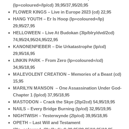
(lp=coloured=/lp/cd) 39,95/37,95/20,95
FLOWER KINGS – Live in Europe 2023 (cd) 22,95
HANG YOUTH – Er Is Hoop (lp=coloured=/lp)
29,95/27,95
HELLOWEEN – Live At Budokan (3lp/blry/dvd/2cd)
74,95/24,95/24,95/22,95
KANONENFIEBER – Die Urkatastrophe (lp/cd)
29,95/16,95
LINKIN PARK – From Zero (lp=coloured=/cd)
34,95/18,95
MALEVOLENT CREATION – Memories of a Beast (cd)
15,95
MARILYN MANSON – One Assassination Under God-
Chapter 1 (lp/cd) 37,95/18,95
MASTODON – Crack the Skye (2lp/2cd) 54,95/19,95
NAILS – Every Bridge Burning (lp/cd) 32,95/19,95
NIGHTWISH – Yesterwynde (2lp/cd) 39,95/18,95
OPETH – Last Will and Testament