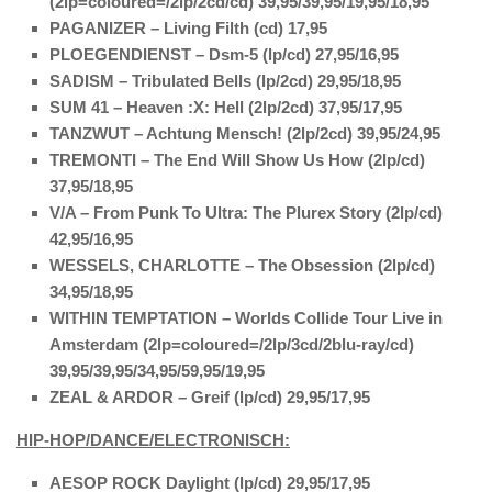
(2lp=coloured=/2lp/2cd/cd) 39,95/39,95/19,95/18,95
PAGANIZER – Living Filth (cd) 17,95
PLOEGENDIENST – Dsm-5 (lp/cd) 27,95/16,95
SADISM – Tribulated Bells (lp/2cd) 29,95/18,95
SUM 41 – Heaven :X: Hell (2lp/2cd) 37,95/17,95
TANZWUT – Achtung Mensch! (2lp/2cd) 39,95/24,95
TREMONTI – The End Will Show Us How (2lp/cd)
37,95/18,95
V/A – From Punk To Ultra: The Plurex Story (2lp/cd)
42,95/16,95
WESSELS, CHARLOTTE – The Obsession (2lp/cd)
34,95/18,95
WITHIN TEMPTATION – Worlds Collide Tour Live in
Amsterdam (2lp=coloured=/2lp/3cd/2blu-ray/cd)
39,95/39,95/34,95/59,95/19,95
ZEAL & ARDOR – Greif (lp/cd) 29,95/17,95
HIP-HOP/DANCE/ELECTRONISCH:
AESOP ROCK Daylight (lp/cd) 29,95/17,95