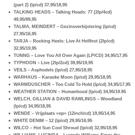
(part 2) (lp/cd) 37,95/18,95
TALKING HEADS – Talking Heads: 77 (2lp/4cd)
49,95/99,95
TALMA, MEINDERT – Gezinsverbijstering (lp/cd)
27,95/16,95
TARJA – Rocking Heels: Live At Hellfest (2lp/cd)
32,95/19,95
TUNNG – Love You All Over Again (LP/CD) 34,95/17,95
TYPHOON – Live (2lp/2cd) 39,95/19,95
VEILS – Asphodels (lp/cd) 27,95/18,95
WARHAUS – Karaoke Moon (lp/cd) 29,95/18,95
WARMDUSCHER – Too Cold To Hold (lp/cd) 34,95/17,95
WEATHER STATION – Humanhood (lp/cd) 34,95/19.95
WELCH, GILLIAN & DAVID RAWLINGS – Woodland
(lp/cd) 34,95/18,95
WENDE – Vrijplaats =ep= (12inch/cd) 19,95/14,95
WHITE DENIM – 12 (lp/cd) 29,95/16,95
WILCO – Hot Sun Cool Shroud (lp/cd) 32,95/18,95
WILLIAMS, LUCINDA – Lucinda Williams Sings the