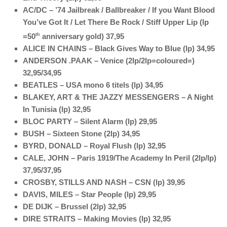
AC/DC – ’74 Jailbreak / Ballbreaker / If you Want Blood
You’ve Got It / Let There Be Rock / Stiff Upper Lip (lp
=50
th
anniversary gold) 37,95
ALICE IN CHAINS – Black Gives Way to Blue (lp) 34,95
ANDERSON .PAAK – Venice (2lp/2lp=coloured=)
32,95/34,95
BEATLES – USA mono 6 titels (lp) 34,95
BLAKEY, ART & THE JAZZY MESSENGERS – A Night
In Tunisia (lp) 32,95
BLOC PARTY – Silent Alarm (lp) 29,95
BUSH – Sixteen Stone (2lp) 34,95
BYRD, DONALD – Royal Flush (lp) 32,95
CALE, JOHN – Paris 1919/The Academy In Peril (2lp/lp)
37,95/37,95
CROSBY, STILLS AND NASH – CSN (lp) 39,95
DAVIS, MILES – Star People (lp) 29,95
DE DIJK – Brussel (2lp) 32,95
DIRE STRAITS – Making Movies (lp) 32,95