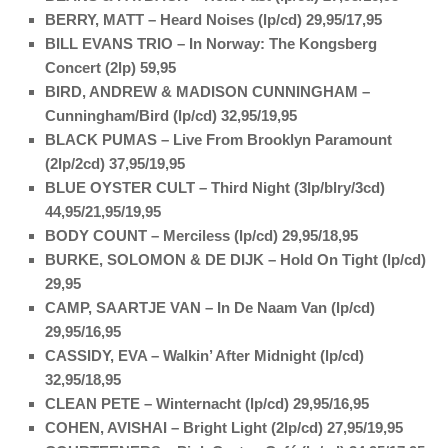
BERRY, MATT – Heard Noises (lp/cd) 29,95/17,95
BILL EVANS TRIO – In Norway: The Kongsberg
Concert (2lp) 59,95
BIRD, ANDREW & MADISON CUNNINGHAM –
Cunningham/Bird (lp/cd) 32,95/19,95
BLACK PUMAS – Live From Brooklyn Paramount
(2lp/2cd) 37,95/19,95
BLUE OYSTER CULT – Third Night (3lp/blry/3cd)
44,95/21,95/19,95
BODY COUNT – Merciless (lp/cd) 29,95/18,95
BURKE, SOLOMON & DE DIJK – Hold On Tight (lp/cd)
29,95
CAMP, SAARTJE VAN – In De Naam Van (lp/cd)
29,95/16,95
CASSIDY, EVA – Walkin’ After Midnight (lp/cd)
32,95/18,95
CLEAN PETE – Winternacht (lp/cd) 29,95/16,95
COHEN, AVISHAI – Bright Light (2lp/cd) 27,95/19,95