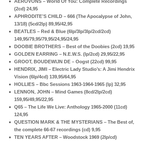
AEROVONS – World Of You: Complete Recordings
(2cd) 24,95
APHRODITE’S CHILD – 666 (The Apocalypse of John,
13/18) (5cd/2lp) 89,95/42,95
BEATLES – Red & Blue (6lp/3lp/3lp/2cd/2cd)
149,95/79,95/79,95/24,95/24,95
DOOBIE BROTHERS – Best of the Doobies (2cd) 19,95
GOLDEN EARRING – N.E.W.S. (lp/2cd) 29,95/22,95
GROOT, BOUDEWIJN DE – Oogst (22cd) 99,95
HENDRIX, JIMI – Electric Lady Studio’s: A Jimi Hendrix
Vision (6lp/4cd) 139,95/64,95
HOLLIES – Bbc Sessions 1963-1964-1965 (lp) 32,95
LENNON, JOHN – Mind Games (8cd/2lp/2cd)
159,95/49,95/22,95
Q65 – The Life We Live: Anthology 1965-2000 (11cd)
124,95
QUESTION MARK & THE MYSTERIANS – The Best of,
the complete 66-67 recordings (cd) 9,95
TEN YEARS AFTER – Woodstock 1969 (2lp/cd)