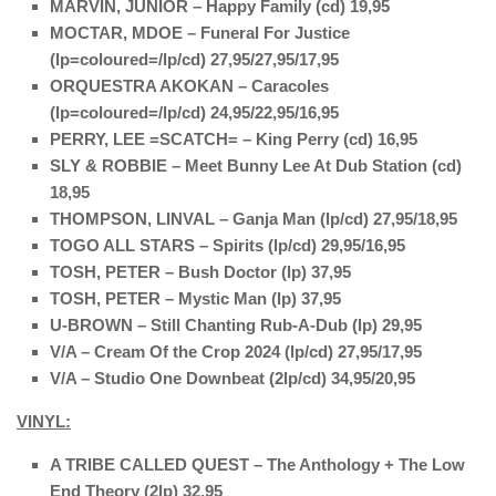
MARVIN, JUNIOR – Happy Family (cd) 19,95
MOCTAR, MDOE – Funeral For Justice
(lp=coloured=/lp/cd) 27,95/27,95/17,95
ORQUESTRA AKOKAN – Caracoles
(lp=coloured=/lp/cd) 24,95/22,95/16,95
PERRY, LEE =SCATCH= – King Perry (cd) 16,95
SLY & ROBBIE – Meet Bunny Lee At Dub Station (cd)
18,95
THOMPSON, LINVAL – Ganja Man (lp/cd) 27,95/18,95
TOGO ALL STARS – Spirits (lp/cd) 29,95/16,95
TOSH, PETER – Bush Doctor (lp) 37,95
TOSH, PETER – Mystic Man (lp) 37,95
U-BROWN – Still Chanting Rub-A-Dub (lp) 29,95
V/A – Cream Of the Crop 2024 (lp/cd) 27,95/17,95
V/A – Studio One Downbeat (2lp/cd) 34,95/20,95
VINYL:
A TRIBE CALLED QUEST – The Anthology + The Low
End Theory (2lp) 32,95