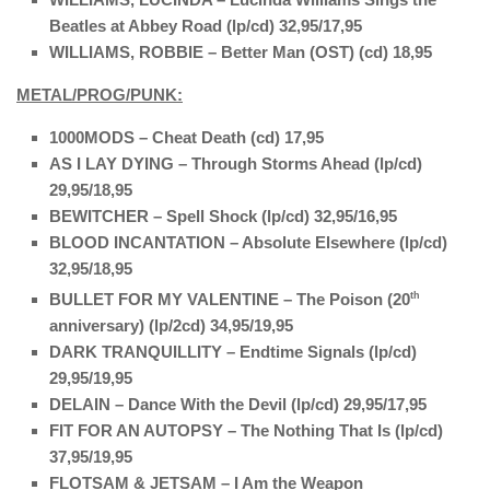
Beatles at Abbey Road (lp/cd) 32,95/17,95
WILLIAMS, ROBBIE – Better Man (OST) (cd) 18,95
METAL/PROG/PUNK:
1000MODS – Cheat Death (cd) 17,95
AS I LAY DYING – Through Storms Ahead (lp/cd)
29,95/18,95
BEWITCHER – Spell Shock (lp/cd) 32,95/16,95
BLOOD INCANTATION – Absolute Elsewhere (lp/cd)
32,95/18,95
BULLET FOR MY VALENTINE – The Poison (20
th
anniversary) (lp/2cd) 34,95/19,95
DARK TRANQUILLITY – Endtime Signals (lp/cd)
29,95/19,95
DELAIN – Dance With the Devil (lp/cd) 29,95/17,95
FIT FOR AN AUTOPSY – The Nothing That Is (lp/cd)
37,95/19,95
FLOTSAM & JETSAM – I Am the Weapon