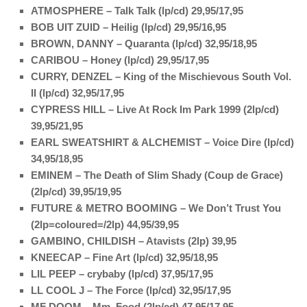
ATMOSPHERE – Talk Talk (lp/cd) 29,95/17,95
BOB UIT ZUID – Heilig (lp/cd) 29,95/16,95
BROWN, DANNY – Quaranta (lp/cd) 32,95/18,95
CARIBOU – Honey (lp/cd) 29,95/17,95
CURRY, DENZEL – King of the Mischievous South Vol.
II (lp/cd) 32,95/17,95
CYPRESS HILL – Live At Rock Im Park 1999 (2lp/cd)
39,95/21,95
EARL SWEATSHIRT & ALCHEMIST – Voice Dire (lp/cd)
34,95/18,95
EMINEM – The Death of Slim Shady (Coup de Grace)
(2lp/cd) 39,95/19,95
FUTURE & METRO BOOMING – We Don’t Trust You
(2lp=coloured=/2lp) 44,95/39,95
GAMBINO, CHILDISH – Atavists (2lp) 39,95
KNEECAP – Fine Art (lp/cd) 32,95/18,95
LIL PEEP – crybaby (lp/cd) 37,95/17,95
LL COOL J – The Force (lp/cd) 32,95/17,95
MF DOOM – Mm..Food (2lp/cd) 47,95/17,95