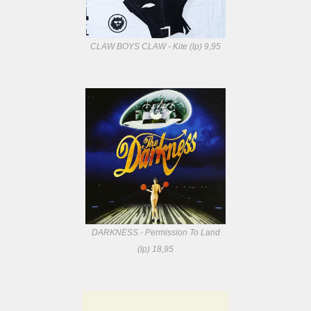
CLAW BOYS CLAW - Kite (lp) 9,95
DARKNESS - Permission To Land
(lp) 18,95