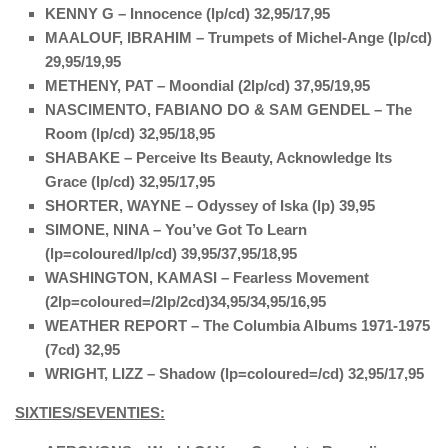
KENNY G – Innocence (lp/cd) 32,95/17,95
MAALOUF, IBRAHIM – Trumpets of Michel-Ange (lp/cd)
29,95/19,95
METHENY, PAT – Moondial (2lp/cd) 37,95/19,95
NASCIMENTO, FABIANO DO & SAM GENDEL – The
Room (lp/cd) 32,95/18,95
SHABAKE – Perceive Its Beauty, Acknowledge Its
Grace (lp/cd) 32,95/17,95
SHORTER, WAYNE – Odyssey of Iska (lp) 39,95
SIMONE, NINA – You’ve Got To Learn
(lp=coloured/lp/cd) 39,95/37,95/18,95
WASHINGTON, KAMASI – Fearless Movement
(2lp=coloured=/2lp/2cd)34,95/34,95/16,95
WEATHER REPORT – The Columbia Albums 1971-1975
(7cd) 32,95
WRIGHT, LIZZ – Shadow (lp=coloured=/cd) 32,95/17,95
SIXTIES/SEVENTIES: