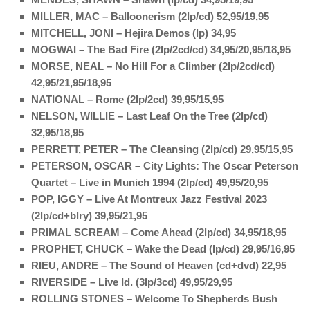
MILLER, MAC – Balloonerism (2lp/cd) 52,95/19,95
MITCHELL, JONI – Hejira Demos (lp) 34,95
MOGWAI – The Bad Fire (2lp/2cd/cd) 34,95/20,95/18,95
MORSE, NEAL – No Hill For a Climber (2lp/2cd/cd)
42,95/21,95/18,95
NATIONAL – Rome (2lp/2cd) 39,95/15,95
NELSON, WILLIE – Last Leaf On the Tree (2lp/cd)
32,95/18,95
PERRETT, PETER – The Cleansing (2lp/cd) 29,95/15,95
PETERSON, OSCAR – City Lights: The Oscar Peterson
Quartet – Live in Munich 1994 (2lp/cd) 49,95/20,95
POP, IGGY – Live At Montreux Jazz Festival 2023
(2lp/cd+blry) 39,95/21,95
PRIMAL SCREAM – Come Ahead (2lp/cd) 34,95/18,95
PROPHET, CHUCK – Wake the Dead (lp/cd) 29,95/16,95
RIEU, ANDRE – The Sound of Heaven (cd+dvd) 22,95
RIVERSIDE – Live Id. (3lp/3cd) 49,95/29,95
ROLLING STONES – Welcome To Shepherds Bush