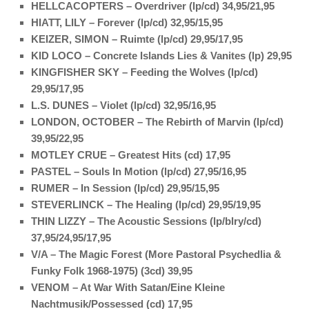
HELLCACOPTERS – Overdriver (lp/cd) 34,95/21,95
HIATT, LILY – Forever (lp/cd) 32,95/15,95
KEIZER, SIMON – Ruimte (lp/cd) 29,95/17,95
KID LOCO – Concrete Islands Lies & Vanites (lp) 29,95
KINGFISHER SKY – Feeding the Wolves (lp/cd)
29,95/17,95
L.S. DUNES – Violet (lp/cd) 32,95/16,95
LONDON, OCTOBER – The Rebirth of Marvin (lp/cd)
39,95/22,95
MOTLEY CRUE – Greatest Hits (cd) 17,95
PASTEL – Souls In Motion (lp/cd) 27,95/16,95
RUMER – In Session (lp/cd) 29,95/15,95
STEVERLINCK – The Healing (lp/cd) 29,95/19,95
THIN LIZZY – The Acoustic Sessions (lp/blry/cd)
37,95/24,95/17,95
V/A – The Magic Forest (More Pastoral Psychedlia &
Funky Folk 1968-1975) (3cd) 39,95
VENOM – At War With Satan/Eine Kleine
Nachtmusik/Possessed (cd) 17,95