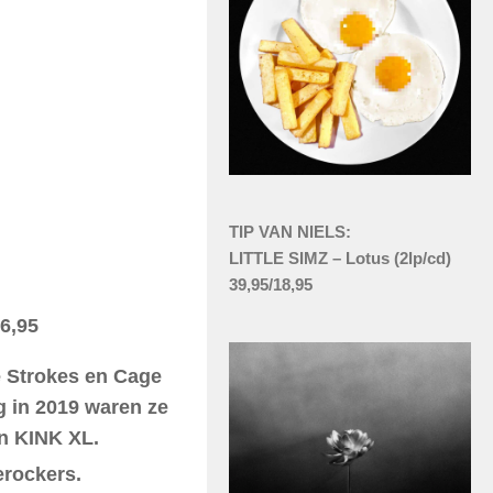
TIP VAN NIELS:
LITTLE SIMZ – Lotus (2lp/cd)
39,95/18,95
16,95
e Strokes en Cage
ng in 2019 waren ze
en KINK XL.
erockers.