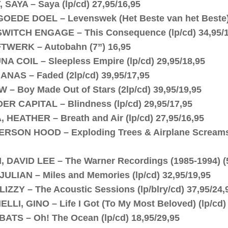
 SAYA – Saya (lp/cd) 27,95/16,95
OEDE DOEL – Levenswek (Het Beste van het Beste) 
WITCH ENGAGE – This Consequence (lp/cd) 34,95/1
TWERK – Autobahn (7”) 16,95
A COIL – Sleepless Empire (lp/cd) 29,95/18,95
ANAS – Faded (2lp/cd) 39,95/17,95
 – Boy Made Out of Stars (2lp/cd) 39,95/19,95
R CAPITAL – Blindness (lp/cd) 29,95/17,95
 HEATHER – Breath and Air (lp/cd) 27,95/16,95
RSON HOOD – Exploding Trees & Airplane Screams (
 DAVID LEE – The Warner Recordings (1985-1994) (
JULIAN – Miles and Memories (lp/cd) 32,95/19,95
LIZZY – The Acoustic Sessions (lp/blry/cd) 37,95/24,
LLI, GINO – Life I Got (To My Most Beloved) (lp/cd)
TS – Oh! The Ocean (lp/cd) 18,95/29,95