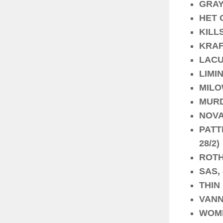
GRAY,
HET G
KILLS
KRAF
LACUN
LIMIN
MILOW
MURDE
NOVA,
PATTE
28/2)
ROTH,
SAS, 
THIN 
VANNE
WOMBA