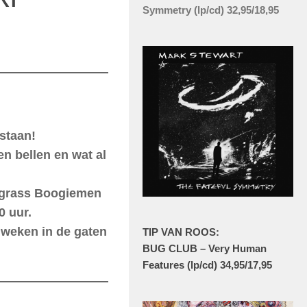
Symmetry (lp/cd) 32,95/18,95
staan!
en bellen en wat al
uegrass Boogiemen
0 uur.
 weken in de gaten
TIP VAN ROOS:
BUG CLUB – Very Human
Features (lp/cd) 34,95/17,95