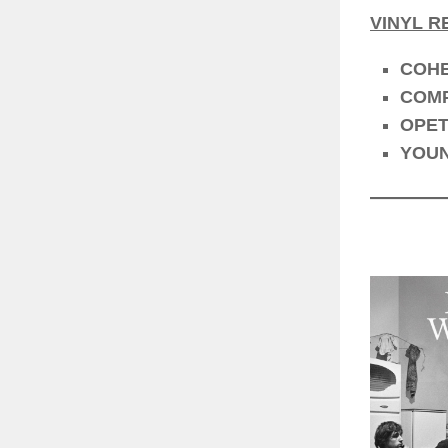
VINYL R
COHEN
COMP
OPETH
YOUNG