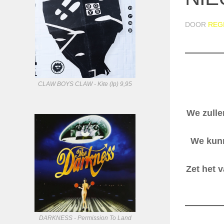
DOOR
REG
CLAW BOYS CLAW - Kite (lp) 9,95
We zulle
We kunn
Zet het 
DARKNESS - Permission To Land