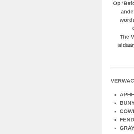
Op ‘Bef
ande
worde
The V
aldaar
VERWACH
APHEX
BUNYA
COWBO
FENDE
GRAY,