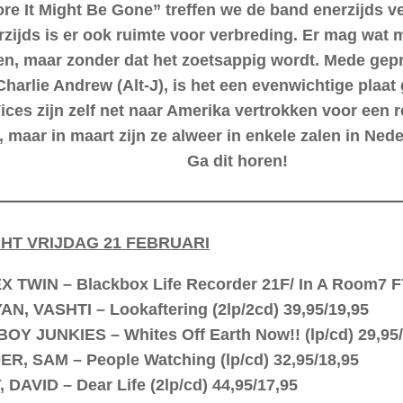
ore It Might Be Gone” treffen we de band enerzijds 
rzijds is er ook ruimte voor verbreding. Er mag wat
n, maar zonder dat het zoetsappig wordt. Mede gep
Charlie Andrew (Alt-J), is het een evenwichtige plaa
ices zijn zelf net naar Amerika vertrokken voor een 
, maar in maart zijn ze alweer in enkele zalen in Nede
Ga dit horen!
T VRIJDAG 21 FEBRUARI
 TWIN – Blackbox Life Recorder 21F/ In A Room7 F7
N, VASHTI – Lookaftering (2lp/2cd) 39,95/19,95
Y JUNKIES – Whites Off Earth Now!! (lp/cd) 29,95/
R, SAM – People Watching (lp/cd) 32,95/18,95
 DAVID – Dear Life (2lp/cd) 44,95/17,95