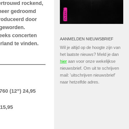
vertrouwd rockend,
 meer gedroomd
roduceerd door
t geworden.
reeks concerten
AANMELDEN NIEUWSBRIEF
rland te vinden.
Wil je altijd op de hoogte zijn van
het laatste nieuws? Meld je dan
hier
aan voor onze wekelijkse
nieuwsbrief. Om uit te schrijven
mail: 'uitschrijven nieuwsbrief'
naar hetzelfde adres.
60 (12”) 24,95
15,95