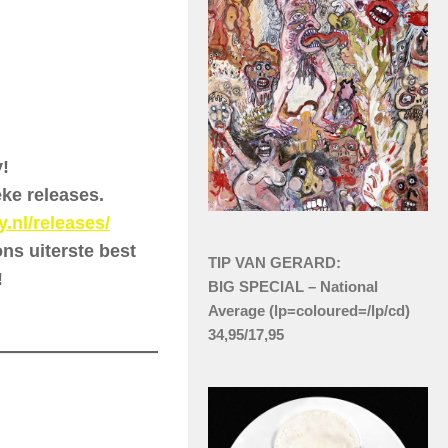
y!
ke releases.
y.nl/releases/
ns uiterste best
TIP VAN GERARD:
!
BIG SPECIAL – National
Average (lp=coloured=/lp/cd)
34,95/17,95