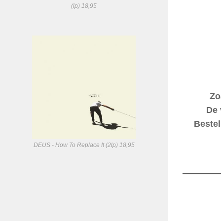
(lp) 18,95
Zo
De 
Bestel
DEUS - How To Replace It (2lp) 18,95