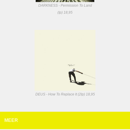
DARKNESS - Permission To Land
(lp) 18,95
DEUS - How To Replace It (2lp) 18,95
MEER