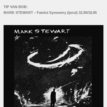
TIP VAN BOB:
MARK STEWART – Fateful Symmetry (lp/cd) 32,95/18,95