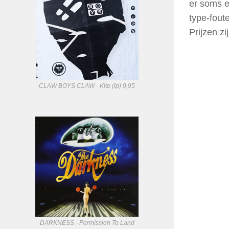
er soms e
type-fout
Prijzen z
CLAW BOYS CLAW - Kite (lp) 9,95
DARKNESS - Permission To Land