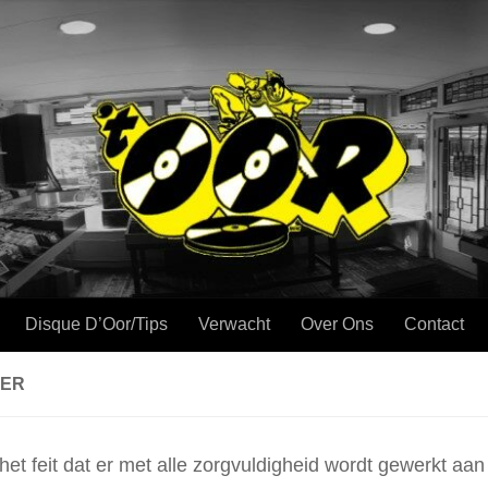
Disque D’Oor/Tips
Verwacht
Over Ons
Contact
MER
et feit dat er met alle zorgvuldigheid wordt gewerkt aa