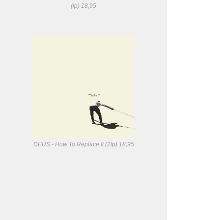
(lp) 18,95
DEUS - How To Replace It (2lp) 18,95