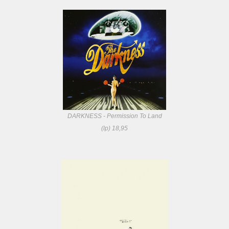
DARKNESS - Permission To Land
(lp) 18,95