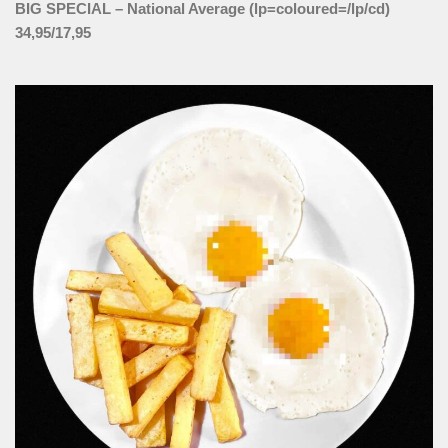
BIG SPECIAL – National Average (lp=coloured=/lp/cd)
34,95/17,95