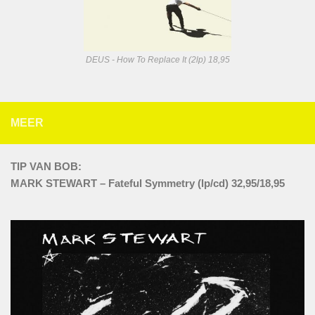
DEUS - How To Replace It (2lp) 18,95
MEER
TIP VAN BOB:
MARK STEWART – Fateful Symmetry (lp/cd) 32,95/18,95