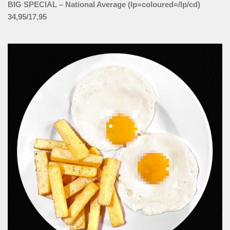
BIG SPECIAL – National Average (lp=coloured=/lp/cd)
34,95/17,95