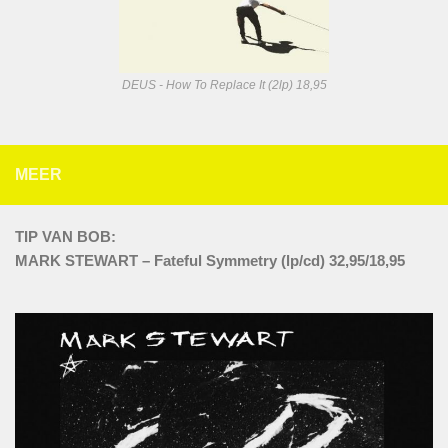
DEUS - How To Replace It (2lp) 18,95
MEER
TIP VAN BOB:
MARK STEWART – Fateful Symmetry (lp/cd) 32,95/18,95