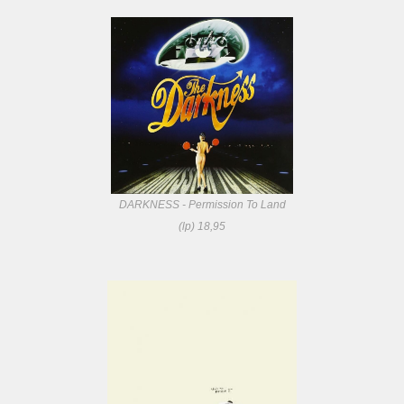
DARKNESS - Permission To Land
(lp) 18,95